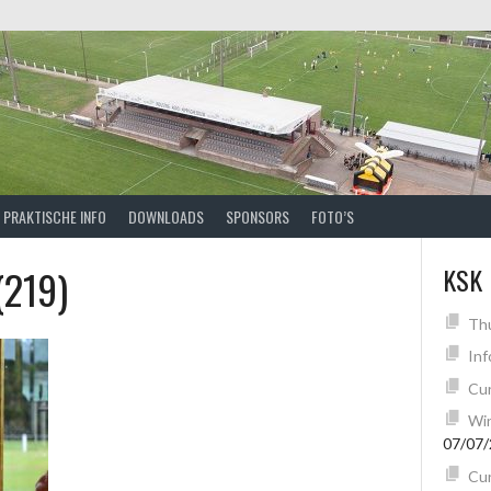
PRAKTISCHE INFO
DOWNLOADS
SPONSORS
FOTO’S
(219)
KSK
Th
Inf
Cur
Win
07/07
Cur