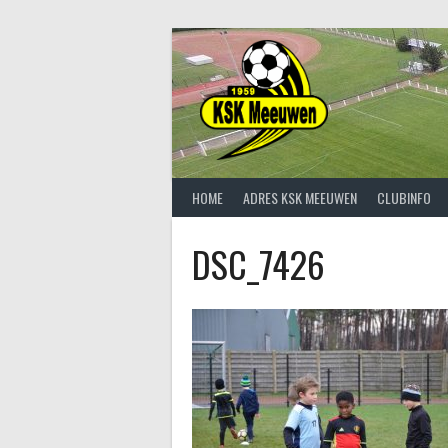
Spring
naar
inhoud
HOME
ADRES KSK MEEUWEN
CLUBINFO
DSC_7426