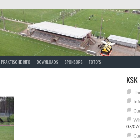
PRAKTISCHE INFO
DOWNLOADS
SPONSORS
FOTO’S
KSK
Th
Inf
Cur
Win
07/07
Cur