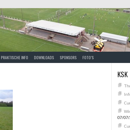
PRAKTISCHE INFO
DOWNLOADS
SPONSORS
FOTO’S
KSK
Th
Inf
Cur
Win
07/07
Cur