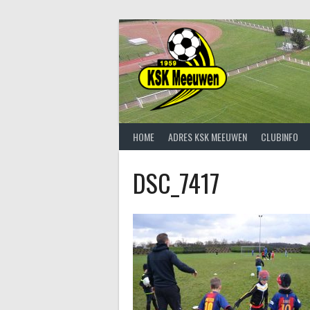
Spring
naar
inhoud
HOME
ADRES KSK MEEUWEN
CLUBINFO
DSC_7417