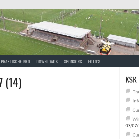
PRAKTISCHE INFO
DOWNLOADS
SPONSORS
FOTO’S
7 (14)
KSK
Th
Inf
Cur
Win
07/07
Cur